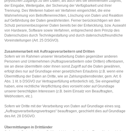
physischen Zugangs zu den Daten, als auch des sie betreffenden Zugriffs,
der Eingabe, Weitergabe, der Sicherung der Verfügbarkeit und ihrer
Trennung. Des Weiteren haben wir Verfahren eingerichtet, die eine
Wahrnehmung von Betroffenenrechten, Löschung von Daten und Reaktion
auf Gefährdung der Daten gewährleisten. Ferner berücksichtigen wir den
Schutz personenbezogener Daten bereits bei der Entwicklung, bzw. Auswahl
von Hardware, Software sowie Verfahren, entsprechend dem Prinzip des
Datenschutzes durch Technikgestaltung und durch datenschutzfreundliche
Voreinstellungen (Art. 25 DSGVO).
Zusammenarbeit mit Auftragsverarbeitern und Dritten
Sofern wir im Rahmen unserer Verarbeitung Daten gegenüber anderen
Personen und Unternehmen (Auftragsverarbeitern oder Dritten) offenbaren,
sie an diese übermitteln oder ihnen sonst Zugriff auf die Daten gewähren,
erfolgt dies nur auf Grundlage einer gesetzlichen Erlaubnis (z.B. wenn eine
Übermittlung der Daten an Dritte, wie an Zahlungsdienstleister, gem. Art. 6
Abs. 1 lit. b DSGVO zur Vertragserfüllung erforderlich ist), Sie eingewilligt
haben, eine rechtliche Verpflichtung dies vorsieht oder auf Grundlage
unserer berechtigten Interessen (z.B. beim Einsatz von Beauftragten,
Webhostern, etc.).
Sofern wir Dritte mit der Verarbeitung von Daten auf Grundlage eines sog.
„Auftragsverarbeitungsvertrages“ beauftragen, geschieht dies auf Grundlage
des Art. 28 DSGVO.
Übermittlungen in Drittländer