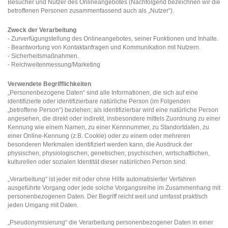
Besucher und Nutzer des Onlineangebotes (Nachfolgend bezeichnen wir die
betroffenen Personen zusammenfassend auch als „Nutzer“).
Zweck der Verarbeitung
- Zurverfügungstellung des Onlineangebotes, seiner Funktionen und Inhalte.
- Beantwortung von Kontaktanfragen und Kommunikation mit Nutzern.
- Sicherheitsmaßnahmen.
- Reichweitenmessung/Marketing
Verwendete Begrifflichkeiten
„Personenbezogene Daten“ sind alle Informationen, die sich auf eine
identifizierte oder identifizierbare natürliche Person (im Folgenden
„betroffene Person“) beziehen; als identifizierbar wird eine natürliche Person
angesehen, die direkt oder indirekt, insbesondere mittels Zuordnung zu einer
Kennung wie einem Namen, zu einer Kennnummer, zu Standortdaten, zu
einer Online-Kennung (z.B. Cookie) oder zu einem oder mehreren
besonderen Merkmalen identifiziert werden kann, die Ausdruck der
physischen, physiologischen, genetischen, psychischen, wirtschaftlichen,
kulturellen oder sozialen Identität dieser natürlichen Person sind.
„Verarbeitung“ ist jeder mit oder ohne Hilfe automatisierter Verfahren
ausgeführte Vorgang oder jede solche Vorgangsreihe im Zusammenhang mit
personenbezogenen Daten. Der Begriff reicht weit und umfasst praktisch
jeden Umgang mit Daten.
„Pseudonymisierung“ die Verarbeitung personenbezogener Daten in einer