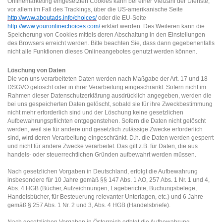
Onlinemarketing eingesetzten Cookies kann bei einer Vielzahl der Dienste,
vor allem im Fall des Trackings, über die US-amerikanische Seite
http://www.aboutads.info/choices/
oder die EU-Seite
http://www.youronlinechoices.com/
erklärt werden. Des Weiteren kann die
Speicherung von Cookies mittels deren Abschaltung in den Einstellungen
des Browsers erreicht werden. Bitte beachten Sie, dass dann gegebenenfalls
nicht alle Funktionen dieses Onlineangebotes genutzt werden können.
Löschung von Daten
Die von uns verarbeiteten Daten werden nach Maßgabe der Art. 17 und 18
DSGVO gelöscht oder in ihrer Verarbeitung eingeschränkt. Sofern nicht im
Rahmen dieser Datenschutzerklärung ausdrücklich angegeben, werden die
bei uns gespeicherten Daten gelöscht, sobald sie für ihre Zweckbestimmung
nicht mehr erforderlich sind und der Löschung keine gesetzlichen
Aufbewahrungspflichten entgegenstehen. Sofern die Daten nicht gelöscht
werden, weil sie für andere und gesetzlich zulässige Zwecke erforderlich
sind, wird deren Verarbeitung eingeschränkt. D.h. die Daten werden gesperrt
und nicht für andere Zwecke verarbeitet. Das gilt z.B. für Daten, die aus
handels- oder steuerrechtlichen Gründen aufbewahrt werden müssen.
Nach gesetzlichen Vorgaben in Deutschland, erfolgt die Aufbewahrung
insbesondere für 10 Jahre gemäß §§ 147 Abs. 1 AO, 257 Abs. 1 Nr. 1 und 4,
Abs. 4 HGB (Bücher, Aufzeichnungen, Lageberichte, Buchungsbelege,
Handelsbücher, für Besteuerung relevanter Unterlagen, etc.) und 6 Jahre
gemäß § 257 Abs. 1 Nr. 2 und 3, Abs. 4 HGB (Handelsbriefe).
Nach gesetzlichen Vorgaben in Österreich erfolgt die Aufbewahrung