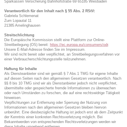
Sparkassen Versicherung Bahnhofstraße 69 65185 Wiesbaden
Verantwortlich für den Inhalt nach § 55 Abs. 2 RStV:
Gabriela Schlemenat
Zum Lopautal 11
21385 Amelinghausen
Streitschlichtung
Die Europäische Kommission stellt eine Plattform zur Online-
Streitbeilegung (OS) bereit:
https://ec.europa.eu/consumers/odr
.
Unsere E-Mail-Adresse finden Sie im Impressum.
Wir sind nicht bereit oder verpflichtet, an Streitbeilegungsverfahren vor
einer Verbraucherschlichtungsstelle teilzunehmen.
Haftung für Inhalte
Als Diensteanbieter sind wir gemäß § 7 Abs.1 TMG für eigene Inhalte
auf diesen Seiten nach den allgemeinen Gesetzen verantwortlich. Nach
§§ 8 bis 10 TMG sind wir als Dienstanbieter jedoch nicht verpflichtet,
übermittelte oder gespeicherte fremde Informationen zu überwachen
oder nach Umständen zu forschen, die auf eine rechtswidrige Tätigkeit
hinweisen.
Verpflichtungen zur Entfernung oder Sperrung der Nutzung von
Informationen nach den allgemeinen Gesetzen bleiben hiervon
unberührt. Eine diesbezügliche Haftung ist jedoch erst ab dem Zeitpunkt
der Kenntnis einer konkreten Rechtsverletzung möglich. Bei
Bekanntwerden von entsprechenden Rechtsverletzungen werden wir
diese Inhalte umgehend entfernen.