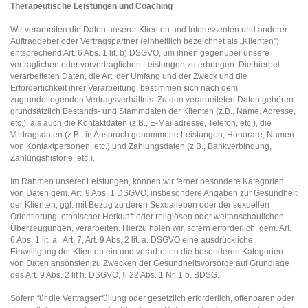
Therapeutische Leistungen und Coaching
Wir verarbeiten die Daten unserer Klienten und Interessenten und anderer
Auftraggeber oder Vertragspartner (einheitlich bezeichnet als „Klienten“)
entsprechend Art. 6 Abs. 1 lit. b) DSGVO, um ihnen gegenüber unsere
vertraglichen oder vorvertraglichen Leistungen zu erbringen. Die hierbei
verarbeiteten Daten, die Art, der Umfang und der Zweck und die
Erforderlichkeit ihrer Verarbeitung, bestimmen sich nach dem
zugrundeliegenden Vertragsverhältnis. Zu den verarbeiteten Daten gehören
grundsätzlich Bestands- und Stammdaten der Klienten (z.B., Name, Adresse,
etc.), als auch die Kontaktdaten (z.B., E-Mailadresse, Telefon, etc.), die
Vertragsdaten (z.B., in Anspruch genommene Leistungen, Honorare, Namen
von Kontaktpersonen, etc.) und Zahlungsdaten (z.B., Bankverbindung,
Zahlungshistorie, etc.).
Im Rahmen unserer Leistungen, können wir ferner besondere Kategorien
von Daten gem. Art. 9 Abs. 1 DSGVO, insbesondere Angaben zur Gesundheit
der Klienten, ggf. mit Bezug zu deren Sexualleben oder der sexuellen
Orientierung, ethnischer Herkunft oder religiösen oder weltanschaulichen
Überzeugungen, verarbeiten. Hierzu holen wir, sofern erforderlich, gem. Art.
6 Abs. 1 lit. a., Art. 7, Art. 9 Abs. 2 lit. a. DSGVO eine ausdrückliche
Einwilligung der Klienten ein und verarbeiten die besonderen Kategorien
von Daten ansonsten zu Zwecken der Gesundheitsvorsorge auf Grundlage
des Art. 9 Abs. 2 lit h. DSGVO, § 22 Abs. 1 Nr. 1 b. BDSG.
Sofern für die Vertragserfüllung oder gesetzlich erforderlich, offenbaren oder