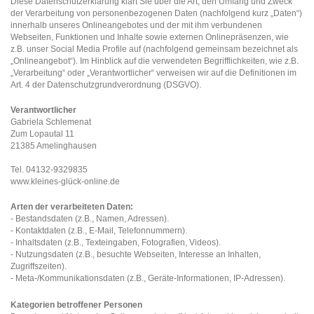
Diese Datenschutzerklärung klärt Sie über die Art, den Umfang und Zweck
der Verarbeitung von personenbezogenen Daten (nachfolgend kurz „Daten“)
innerhalb unseres Onlineangebotes und der mit ihm verbundenen
Webseiten, Funktionen und Inhalte sowie externen Onlinepräsenzen, wie
z.B. unser Social Media Profile auf (nachfolgend gemeinsam bezeichnet als
„Onlineangebot“). Im Hinblick auf die verwendeten Begrifflichkeiten, wie z.B.
„Verarbeitung“ oder „Verantwortlicher“ verweisen wir auf die Definitionen im
Art. 4 der Datenschutzgrundverordnung (DSGVO).
Verantwortlicher
Gabriela Schlemenat
Zum Lopautal 11
21385 Amelinghausen
Tel. 04132-9329835
www.kleines-glück-online.de
Arten der verarbeiteten Daten:
- Bestandsdaten (z.B., Namen, Adressen).
- Kontaktdaten (z.B., E-Mail, Telefonnummern).
- Inhaltsdaten (z.B., Texteingaben, Fotografien, Videos).
- Nutzungsdaten (z.B., besuchte Webseiten, Interesse an Inhalten,
Zugriffszeiten).
- Meta-/Kommunikationsdaten (z.B., Geräte-Informationen, IP-Adressen).
Kategorien betroffener Personen