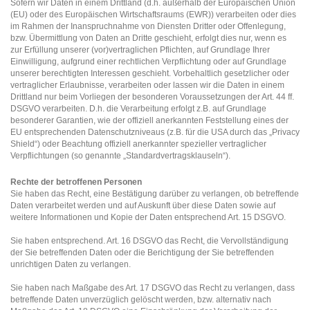
Sofern wir Daten in einem Drittland (d.h. außerhalb der Europäischen Union
(EU) oder des Europäischen Wirtschaftsraums (EWR)) verarbeiten oder dies
im Rahmen der Inanspruchnahme von Diensten Dritter oder Offenlegung,
bzw. Übermittlung von Daten an Dritte geschieht, erfolgt dies nur, wenn es
zur Erfüllung unserer (vor)vertraglichen Pflichten, auf Grundlage Ihrer
Einwilligung, aufgrund einer rechtlichen Verpflichtung oder auf Grundlage
unserer berechtigten Interessen geschieht. Vorbehaltlich gesetzlicher oder
vertraglicher Erlaubnisse, verarbeiten oder lassen wir die Daten in einem
Drittland nur beim Vorliegen der besonderen Voraussetzungen der Art. 44 ff.
DSGVO verarbeiten. D.h. die Verarbeitung erfolgt z.B. auf Grundlage
besonderer Garantien, wie der offiziell anerkannten Feststellung eines der
EU entsprechenden Datenschutzniveaus (z.B. für die USA durch das „Privacy
Shield“) oder Beachtung offiziell anerkannter spezieller vertraglicher
Verpflichtungen (so genannte „Standardvertragsklauseln“).
Rechte der betroffenen Personen
Sie haben das Recht, eine Bestätigung darüber zu verlangen, ob betreffende
Daten verarbeitet werden und auf Auskunft über diese Daten sowie auf
weitere Informationen und Kopie der Daten entsprechend Art. 15 DSGVO.
Sie haben entsprechend. Art. 16 DSGVO das Recht, die Vervollständigung
der Sie betreffenden Daten oder die Berichtigung der Sie betreffenden
unrichtigen Daten zu verlangen.
Sie haben nach Maßgabe des Art. 17 DSGVO das Recht zu verlangen, dass
betreffende Daten unverzüglich gelöscht werden, bzw. alternativ nach