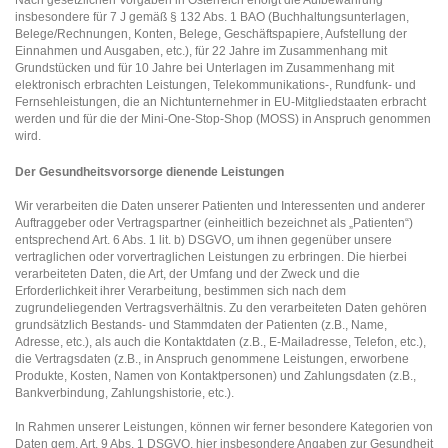
insbesondere für 7 J gemäß § 132 Abs. 1 BAO (Buchhaltungsunterlagen,
Belege/Rechnungen, Konten, Belege, Geschäftspapiere, Aufstellung der
Einnahmen und Ausgaben, etc.), für 22 Jahre im Zusammenhang mit
Grundstücken und für 10 Jahre bei Unterlagen im Zusammenhang mit
elektronisch erbrachten Leistungen, Telekommunikations-, Rundfunk- und
Fernsehleistungen, die an Nichtunternehmer in EU-Mitgliedstaaten erbracht
werden und für die der Mini-One-Stop-Shop (MOSS) in Anspruch genommen
wird.
Der Gesundheitsvorsorge dienende Leistungen
Wir verarbeiten die Daten unserer Patienten und Interessenten und anderer
Auftraggeber oder Vertragspartner (einheitlich bezeichnet als „Patienten“)
entsprechend Art. 6 Abs. 1 lit. b) DSGVO, um ihnen gegenüber unsere
vertraglichen oder vorvertraglichen Leistungen zu erbringen. Die hierbei
verarbeiteten Daten, die Art, der Umfang und der Zweck und die
Erforderlichkeit ihrer Verarbeitung, bestimmen sich nach dem
zugrundeliegenden Vertragsverhältnis. Zu den verarbeiteten Daten gehören
grundsätzlich Bestands- und Stammdaten der Patienten (z.B., Name,
Adresse, etc.), als auch die Kontaktdaten (z.B., E-Mailadresse, Telefon, etc.),
die Vertragsdaten (z.B., in Anspruch genommene Leistungen, erworbene
Produkte, Kosten, Namen von Kontaktpersonen) und Zahlungsdaten (z.B.,
Bankverbindung, Zahlungshistorie, etc.).
In Rahmen unserer Leistungen, können wir ferner besondere Kategorien von
Daten gem. Art. 9 Abs. 1 DSGVO, hier insbesondere Angaben zur Gesundheit