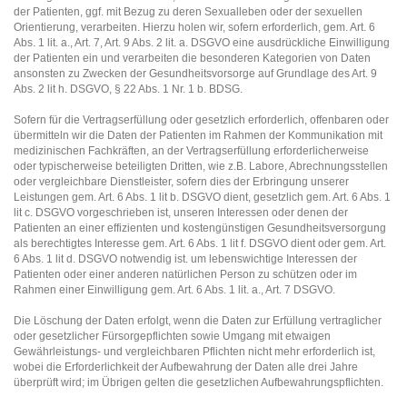
der Patienten, ggf. mit Bezug zu deren Sexualleben oder der sexuellen
Orientierung, verarbeiten. Hierzu holen wir, sofern erforderlich, gem. Art. 6
Abs. 1 lit. a., Art. 7, Art. 9 Abs. 2 lit. a. DSGVO eine ausdrückliche Einwilligung
der Patienten ein und verarbeiten die besonderen Kategorien von Daten
ansonsten zu Zwecken der Gesundheitsvorsorge auf Grundlage des Art. 9
Abs. 2 lit h. DSGVO, § 22 Abs. 1 Nr. 1 b. BDSG.
Sofern für die Vertragserfüllung oder gesetzlich erforderlich, offenbaren oder
übermitteln wir die Daten der Patienten im Rahmen der Kommunikation mit
medizinischen Fachkräften, an der Vertragserfüllung erforderlicherweise
oder typischerweise beteiligten Dritten, wie z.B. Labore, Abrechnungsstellen
oder vergleichbare Dienstleister, sofern dies der Erbringung unserer
Leistungen gem. Art. 6 Abs. 1 lit b. DSGVO dient, gesetzlich gem. Art. 6 Abs. 1
lit c. DSGVO vorgeschrieben ist, unseren Interessen oder denen der
Patienten an einer effizienten und kostengünstigen Gesundheitsversorgung
als berechtigtes Interesse gem. Art. 6 Abs. 1 lit f. DSGVO dient oder gem. Art.
6 Abs. 1 lit d. DSGVO notwendig ist. um lebenswichtige Interessen der
Patienten oder einer anderen natürlichen Person zu schützen oder im
Rahmen einer Einwilligung gem. Art. 6 Abs. 1 lit. a., Art. 7 DSGVO.
Die Löschung der Daten erfolgt, wenn die Daten zur Erfüllung vertraglicher
oder gesetzlicher Fürsorgepflichten sowie Umgang mit etwaigen
Gewährleistungs- und vergleichbaren Pflichten nicht mehr erforderlich ist,
wobei die Erforderlichkeit der Aufbewahrung der Daten alle drei Jahre
überprüft wird; im Übrigen gelten die gesetzlichen Aufbewahrungspflichten.