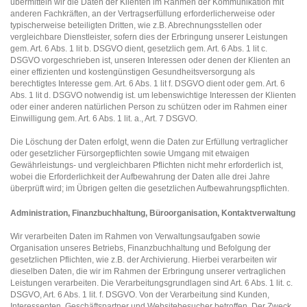
übermitteln wir die Daten der Klienten im Rahmen der Kommunikation mit
anderen Fachkräften, an der Vertragserfüllung erforderlicherweise oder
typischerweise beteiligten Dritten, wie z.B. Abrechnungsstellen oder
vergleichbare Dienstleister, sofern dies der Erbringung unserer Leistungen
gem. Art. 6 Abs. 1 lit b. DSGVO dient, gesetzlich gem. Art. 6 Abs. 1 lit c.
DSGVO vorgeschrieben ist, unseren Interessen oder denen der Klienten an
einer effizienten und kostengünstigen Gesundheitsversorgung als
berechtigtes Interesse gem. Art. 6 Abs. 1 lit f. DSGVO dient oder gem. Art. 6
Abs. 1 lit d. DSGVO notwendig ist. um lebenswichtige Interessen der Klienten
oder einer anderen natürlichen Person zu schützen oder im Rahmen einer
Einwilligung gem. Art. 6 Abs. 1 lit. a., Art. 7 DSGVO.
Die Löschung der Daten erfolgt, wenn die Daten zur Erfüllung vertraglicher
oder gesetzlicher Fürsorgepflichten sowie Umgang mit etwaigen
Gewährleistungs- und vergleichbaren Pflichten nicht mehr erforderlich ist,
wobei die Erforderlichkeit der Aufbewahrung der Daten alle drei Jahre
überprüft wird; im Übrigen gelten die gesetzlichen Aufbewahrungspflichten.
Administration, Finanzbuchhaltung, Büroorganisation, Kontaktverwaltung
Wir verarbeiten Daten im Rahmen von Verwaltungsaufgaben sowie
Organisation unseres Betriebs, Finanzbuchhaltung und Befolgung der
gesetzlichen Pflichten, wie z.B. der Archivierung. Hierbei verarbeiten wir
dieselben Daten, die wir im Rahmen der Erbringung unserer vertraglichen
Leistungen verarbeiten. Die Verarbeitungsgrundlagen sind Art. 6 Abs. 1 lit. c.
DSGVO, Art. 6 Abs. 1 lit. f. DSGVO. Von der Verarbeitung sind Kunden,
Interessenten, Geschäftspartner und Websitebesucher betroffen. Der Zweck